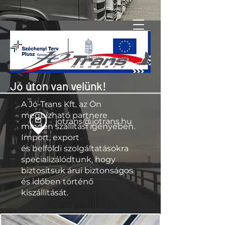
Jó úton van velünk!
A Jó-Trans Kft. az Ön
megbízható partnere
jotrans@jotrans.hu
minden szállítási igényében.
Import, export
és belföldi szolgáltatásokra
specializálódtunk, hogy
biztosítsuk árui biztonságos
és időben történő
kiszállítását.