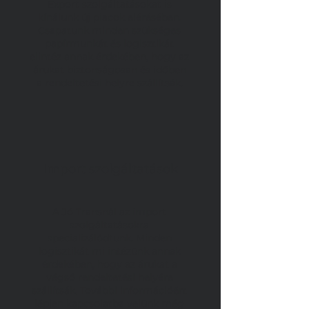
Export szolgáltatásokat is
kínálunk új piacok elérésében.
Csapatunk minden szükséges
papírmunkát és logisztikát
elintéz annak érdekében, hogy az
árukat biztonságosan és időben
a rendeltetési helyre szállítsák.
Import
szolgáltatások
A Jó Transnál az import
szolgáltatásokra
specializálódtunk. Minden
logisztikát mi intézünk annak
érdekében, hogy az árukat a
végső rendeltetési helyére
szállítsák. További információért
lépjen kapcsolatba velünk még