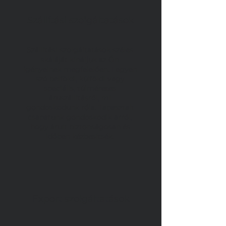
Szállítási szolgáltatások
SZ
Szállítási szolgáltatások széles
skáláját kínáljuk az Ön
igényeinek megfelelően. Legyen
szó belföldi, külföldi vagy
speciális, túlméretes
áruszállításról, mi
gondoskodunk róla. Tapasztalt
csapatunk gondoskodik arról,
hogy áruit biztonságosan és
időben kézbesítsék.
Export
szolgáltatások