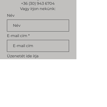
+36 (30) 943 6704
Vagy írjon nekünk:
Név
E-mail cím
Üzenetét ide írja
Küldés